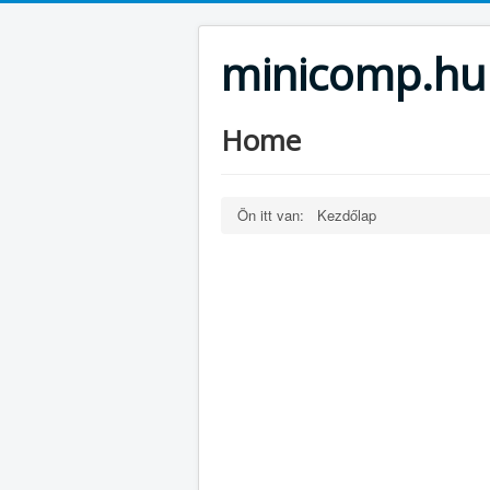
minicomp.hu
Home
Ön itt van:
Kezdőlap